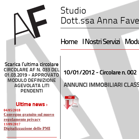
Studio
Dott.ssa Anna Fave
Home
I Nostri Servizi
Modul
Scarica l’ultima circolare
CIRCOLARE AF N. 033 DEL
10/01/2012 -
Circolare n. 002
01.03.2019 - APPROVATO
MODULO DEFINIZIONE
ANNUNCI IMMOBILIARI CLAS
AGEVOLATA LITI
PENDENTI
Ultime news ›
04/05/2018
Convegno gratuito sul nuovo
regolamento privacy
13/09/2017
Digitalizzazione delle PMI