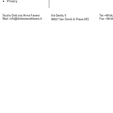
Privacy
Studio Dott.ssa Anna Favero
Via Garda, 5
Tel: +39 0
Mail:
info@dottoressafavero.it
Fax: +39 0
30027 San Donà di Piave (VE)