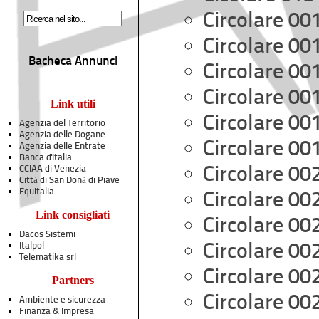
Circolare 00
Circolare 00
Bacheca Annunci
Circolare 00
Circolare 00
Link utili
Circolare 00
Agenzia del Territorio
Agenzia delle Dogane
Circolare 00
Agenzia delle Entrate
Banca d'Italia
CCIAA di Venezia
Circolare 00
Città di San Donà di Piave
Equitalia
Circolare 00
Link consigliati
Circolare 00
Dacos Sistemi
Italpol
Circolare 00
Telematika srl
Circolare 00
Partners
Circolare 00
Ambiente e sicurezza
Finanza & Impresa