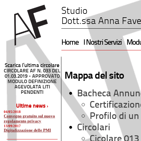
Studio
Dott.ssa Anna Fave
Home
I Nostri Servizi
Modul
Scarica l’ultima circolare
CIRCOLARE AF N. 033 DEL
Mappa del sito
01.03.2019 - APPROVATO
MODULO DEFINIZIONE
AGEVOLATA LITI
Bacheca Annun
PENDENTI
Certificazio
Ultime news ›
04/05/2018
Profilo di u
Convegno gratuito sul nuovo
regolamento privacy
Circolari
13/09/2017
Digitalizzazione delle PMI
Cicolare 013