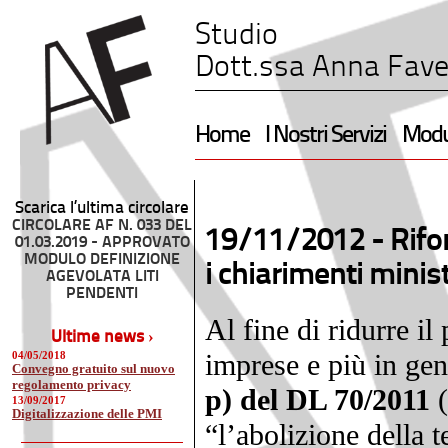
Studio
Dott.ssa Anna Fave
Home
I Nostri Servizi
Modul
Scarica l’ultima circolare
CIRCOLARE AF N. 033 DEL
19/11/2012 -
Rifo
01.03.2019 - APPROVATO
MODULO DEFINIZIONE
i chiarimenti minist
AGEVOLATA LITI
PENDENTI
Al fine di ridurre il
Ultime news ›
imprese e più in gen
04/05/2018
Convegno gratuito sul nuovo
regolamento privacy
p) del DL 70/2011
(
13/09/2017
Digitalizzazione delle PMI
“l’abolizione della 