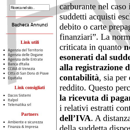
carburante nel caso 
suddetti acquisti es
debito o carte prepa
Bacheca Annunci
finanziari”. La norm
Link utili
criticata in quanto
n
Agenzia del Territorio
esonerati dal sudd
Agenzia delle Dogane
Agenzia delle Entrate
Banca d'Italia
alla registrazione 
CCIAA di Venezia
Città di San Donà di Piave
contabilità
, sia per
Equitalia
reddito. Questo per
Link consigliati
la ricevuta di pag
Dacos Sistemi
Italpol
Telematika srl
i relativi estratti co
Partners
dell’IVA
. A distanz
Ambiente e sicurezza
della suddetta dispo
Finanza & Impresa