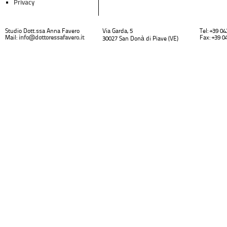
Privacy
Studio Dott.ssa Anna Favero
Via Garda, 5
Tel: +39 0
Mail:
info@dottoressafavero.it
Fax: +39 0
30027 San Donà di Piave (VE)