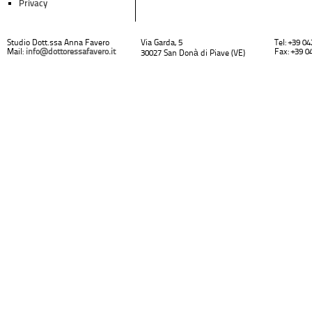
Privacy
Studio Dott.ssa Anna Favero
Via Garda, 5
Tel: +39 0
Mail:
info@dottoressafavero.it
Fax: +39 0
30027 San Donà di Piave (VE)