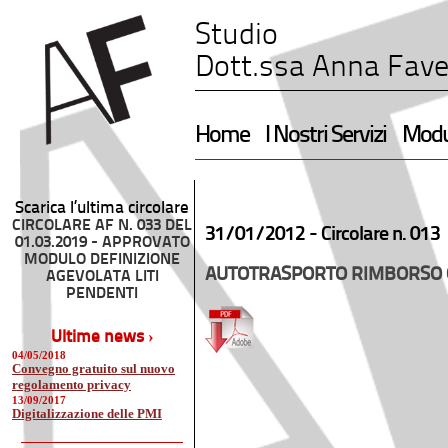
Studio
Dott.ssa Anna Fave
Home
I Nostri Servizi
Modul
Scarica l’ultima circolare
CIRCOLARE AF N. 033 DEL
31/01/2012 -
Circolare n. 013
01.03.2019 - APPROVATO
MODULO DEFINIZIONE
AUTOTRASPORTO RIMBORSO 
AGEVOLATA LITI
PENDENTI
Ultime news ›
04/05/2018
Convegno gratuito sul nuovo
regolamento privacy
13/09/2017
Digitalizzazione delle PMI