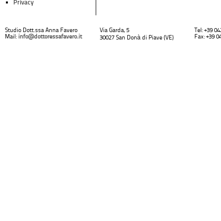
Privacy
Studio Dott.ssa Anna Favero
Via Garda, 5
Tel: +39 0
Mail:
info@dottoressafavero.it
Fax: +39 0
30027 San Donà di Piave (VE)