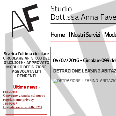
Studio
Dott.ssa Anna Fave
Home
I Nostri Servizi
Modul
Scarica l’ultima circolare
CIRCOLARE AF N. 033 DEL
05/07/2016 -
Circolare 099 de
01.03.2019 - APPROVATO
MODULO DEFINIZIONE
DETRAZIONE LEASING ABITA
AGEVOLATA LITI
PENDENTI
Ultime news ›
04/05/2018
Convegno gratuito sul nuovo
regolamento privacy
13/09/2017
Digitalizzazione delle PMI