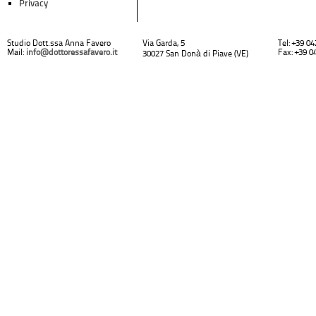
Privacy
Studio Dott.ssa Anna Favero
Via Garda, 5
Tel: +39 0
Mail:
info@dottoressafavero.it
Fax: +39 0
30027 San Donà di Piave (VE)