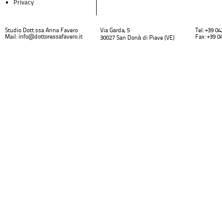
Privacy
Studio Dott.ssa Anna Favero
Via Garda, 5
Tel: +39 0
Mail:
info@dottoressafavero.it
Fax: +39 0
30027 San Donà di Piave (VE)