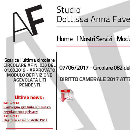
Studio
Dott.ssa Anna Fave
Home
I Nostri Servizi
Modul
Scarica l’ultima circolare
CIRCOLARE AF N. 033 DEL
07/06/2017 -
Circolare 082 de
01.03.2019 - APPROVATO
MODULO DEFINIZIONE
DIRITTO CAMERALE 2017 AT
AGEVOLATA LITI
PENDENTI
Ultime news ›
04/05/2018
Convegno gratuito sul nuovo
regolamento privacy
13/09/2017
Digitalizzazione delle PMI