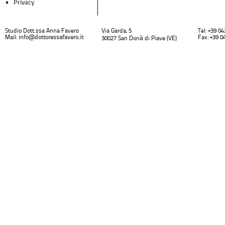
Privacy
Studio Dott.ssa Anna Favero
Via Garda, 5
Tel: +39 0
Mail:
info@dottoressafavero.it
Fax: +39 0
30027 San Donà di Piave (VE)