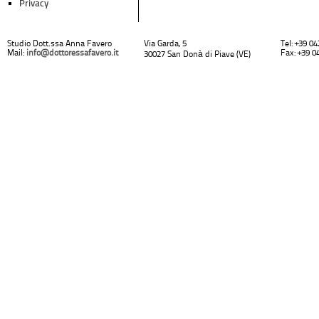
Privacy
Studio Dott.ssa Anna Favero
Via Garda, 5
Tel: +39 0
Mail:
info@dottoressafavero.it
Fax: +39 0
30027 San Donà di Piave (VE)