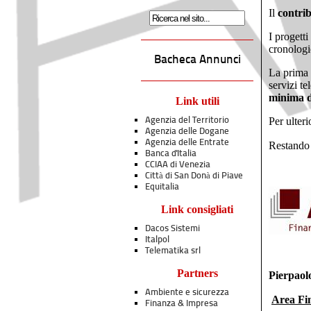
Il
contri
I progett
cronologi
Bacheca Annunci
La prima 
servizi te
minima d
Link utili
Per ulteri
Agenzia del Territorio
Agenzia delle Dogane
Agenzia delle Entrate
Restando 
Banca d'Italia
CCIAA di Venezia
Città di San Donà di Piave
Equitalia
Link consigliati
Dacos Sistemi
Italpol
Telematika srl
Partners
Pierpaol
Ambiente e sicurezza
Area Fi
Finanza & Impresa