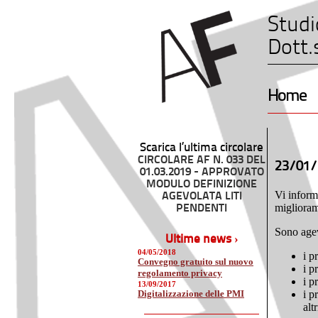
Studi
Dott.
Home
Scarica l’ultima circolare
CIRCOLARE AF N. 033 DEL
23/01/
01.03.2019 - APPROVATO
MODULO DEFINIZIONE
Vi inform
AGEVOLATA LITI
miglioram
PENDENTI
Sono agev
Ultime news ›
04/05/2018
i p
Convegno gratuito sul nuovo
i p
regolamento privacy
i p
13/09/2017
Digitalizzazione delle PMI
i p
alt