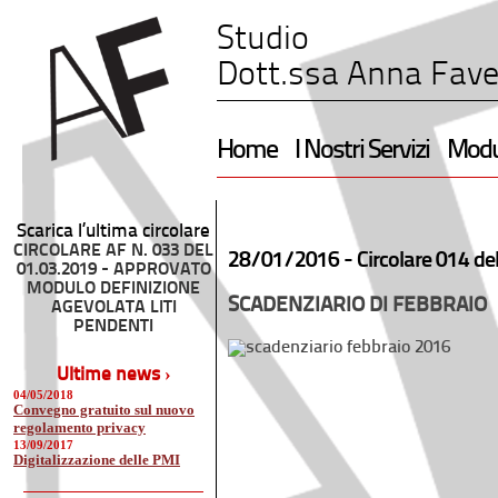
Studio
Dott.ssa Anna Fave
Home
I Nostri Servizi
Modul
Scarica l’ultima circolare
CIRCOLARE AF N. 033 DEL
28/01/2016 -
Circolare 014 de
01.03.2019 - APPROVATO
MODULO DEFINIZIONE
SCADENZIARIO DI FEBBRAIO
AGEVOLATA LITI
PENDENTI
Ultime news ›
04/05/2018
Convegno gratuito sul nuovo
regolamento privacy
13/09/2017
Digitalizzazione delle PMI