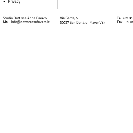
Privacy
Studio Dott.ssa Anna Favero
Via Garda, 5
Tel: +39 0
Mail:
info@dottoressafavero.it
Fax: +39 0
30027 San Donà di Piave (VE)