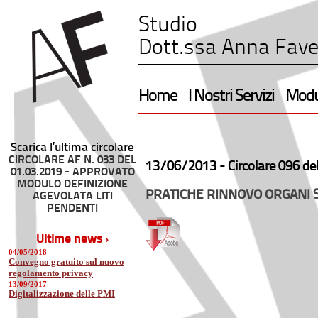
Studio
Dott.ssa Anna Fave
Home
I Nostri Servizi
Modul
Scarica l’ultima circolare
CIRCOLARE AF N. 033 DEL
13/06/2013 -
Circolare 096 de
01.03.2019 - APPROVATO
MODULO DEFINIZIONE
PRATICHE RINNOVO ORGANI 
AGEVOLATA LITI
PENDENTI
Ultime news ›
04/05/2018
Convegno gratuito sul nuovo
regolamento privacy
13/09/2017
Digitalizzazione delle PMI