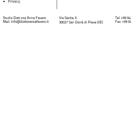
Privacy
Studio Dott.ssa Anna Favero
Via Garda, 5
Tel: +39 0
Mail:
info@dottoressafavero.it
Fax: +39 0
30027 San Donà di Piave (VE)