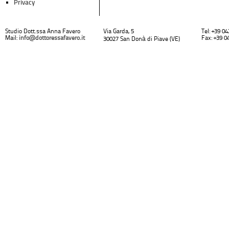
Privacy
Studio Dott.ssa Anna Favero
Via Garda, 5
Tel: +39 0
Mail:
info@dottoressafavero.it
Fax: +39 0
30027 San Donà di Piave (VE)