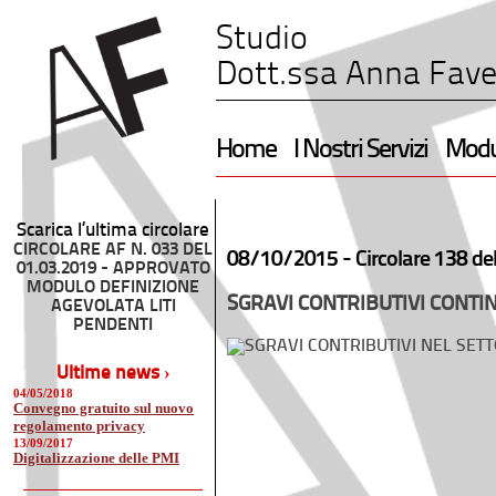
Studio
Dott.ssa Anna Fave
Home
I Nostri Servizi
Modul
Scarica l’ultima circolare
CIRCOLARE AF N. 033 DEL
08/10/2015 -
Circolare 138 de
01.03.2019 - APPROVATO
MODULO DEFINIZIONE
SGRAVI CONTRIBUTIVI CONTI
AGEVOLATA LITI
PENDENTI
Ultime news ›
04/05/2018
Convegno gratuito sul nuovo
regolamento privacy
13/09/2017
Digitalizzazione delle PMI