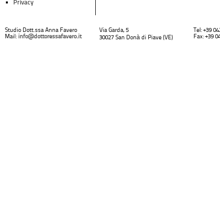
Privacy
Studio Dott.ssa Anna Favero
Via Garda, 5
Tel: +39 0
Mail:
info@dottoressafavero.it
Fax: +39 0
30027 San Donà di Piave (VE)