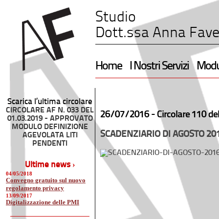
Studio
Dott.ssa Anna Fave
Home
I Nostri Servizi
Modul
Scarica l’ultima circolare
CIRCOLARE AF N. 033 DEL
26/07/2016 -
Circolare 110 de
01.03.2019 - APPROVATO
MODULO DEFINIZIONE
SCADENZIARIO DI AGOSTO 20
AGEVOLATA LITI
PENDENTI
Ultime news ›
04/05/2018
Convegno gratuito sul nuovo
regolamento privacy
13/09/2017
Digitalizzazione delle PMI