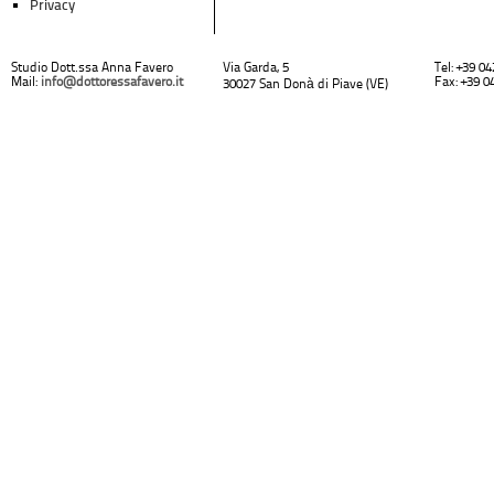
Privacy
Studio Dott.ssa Anna Favero
Via Garda, 5
Tel: +39 0
Mail:
info@dottoressafavero.it
Fax: +39 0
30027 San Donà di Piave (VE)