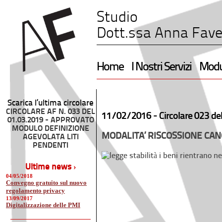
Studio
Dott.ssa Anna Fave
Home
I Nostri Servizi
Modul
Scarica l’ultima circolare
CIRCOLARE AF N. 033 DEL
11/02/2016 -
Circolare 023 de
01.03.2019 - APPROVATO
MODULO DEFINIZIONE
MODALITA’ RISCOSSIONE CAN
AGEVOLATA LITI
PENDENTI
Ultime news ›
04/05/2018
Convegno gratuito sul nuovo
regolamento privacy
13/09/2017
Digitalizzazione delle PMI