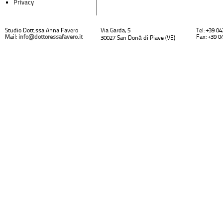
Privacy
Studio Dott.ssa Anna Favero
Via Garda, 5
Tel: +39 0
Mail:
info@dottoressafavero.it
Fax: +39 0
30027 San Donà di Piave (VE)