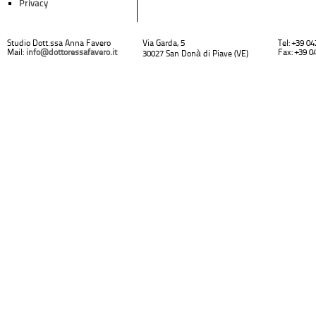
Privacy
Studio Dott.ssa Anna Favero
Via Garda, 5
Tel: +39 0
Mail:
info@dottoressafavero.it
Fax: +39 0
30027 San Donà di Piave (VE)