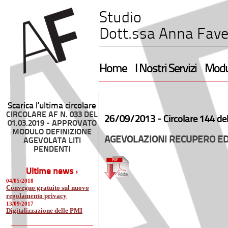
Studio
Dott.ssa Anna Fave
Home
I Nostri Servizi
Modul
Scarica l’ultima circolare
CIRCOLARE AF N. 033 DEL
26/09/2013 -
Circolare 144 de
01.03.2019 - APPROVATO
MODULO DEFINIZIONE
AGEVOLAZIONI RECUPERO ED
AGEVOLATA LITI
PENDENTI
Ultime news ›
04/05/2018
Convegno gratuito sul nuovo
regolamento privacy
13/09/2017
Digitalizzazione delle PMI