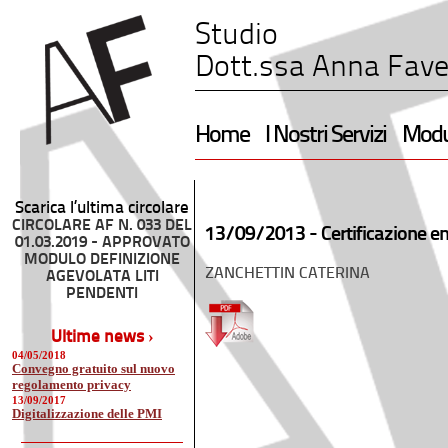
Studio
Dott.ssa Anna Fave
Home
I Nostri Servizi
Modul
Scarica l’ultima circolare
CIRCOLARE AF N. 033 DEL
13/09/2013 -
Certificazione e
01.03.2019 - APPROVATO
MODULO DEFINIZIONE
ZANCHETTIN CATERINA
AGEVOLATA LITI
PENDENTI
Ultime news ›
04/05/2018
Convegno gratuito sul nuovo
regolamento privacy
13/09/2017
Digitalizzazione delle PMI