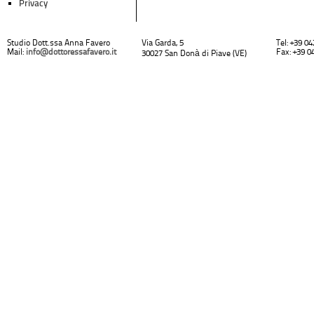
Privacy
Studio Dott.ssa Anna Favero
Via Garda, 5
Tel: +39 0
Mail:
info@dottoressafavero.it
Fax: +39 0
30027 San Donà di Piave (VE)