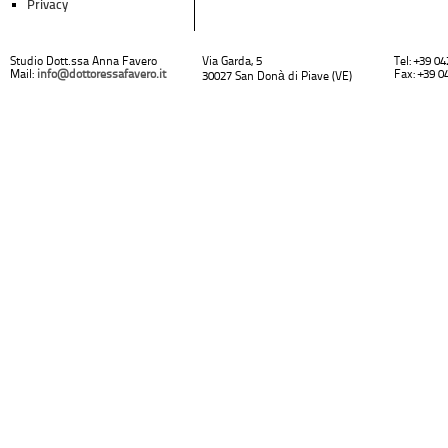
Privacy
Studio Dott.ssa Anna Favero
Via Garda, 5
Tel: +39 0
Mail:
info@dottoressafavero.it
Fax: +39 0
30027 San Donà di Piave (VE)