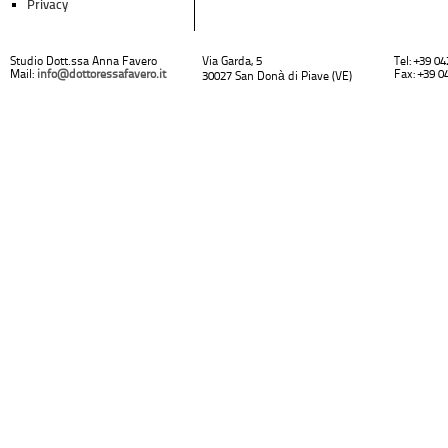
Privacy
Studio Dott.ssa Anna Favero
Via Garda, 5
Tel: +39 0
Mail:
info@dottoressafavero.it
Fax: +39 0
30027 San Donà di Piave (VE)