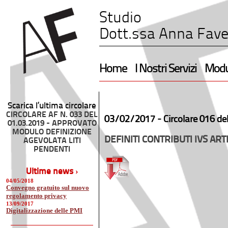
Studio
Dott.ssa Anna Fave
Home
I Nostri Servizi
Modul
Scarica l’ultima circolare
CIRCOLARE AF N. 033 DEL
03/02/2017 -
Circolare 016 de
01.03.2019 - APPROVATO
MODULO DEFINIZIONE
DEFINITI CONTRIBUTI IVS AR
AGEVOLATA LITI
PENDENTI
Ultime news ›
04/05/2018
Convegno gratuito sul nuovo
regolamento privacy
13/09/2017
Digitalizzazione delle PMI