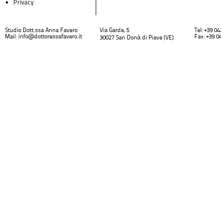
Privacy
Studio Dott.ssa Anna Favero
Via Garda, 5
Tel: +39 0
Mail:
info@dottoressafavero.it
Fax: +39 0
30027 San Donà di Piave (VE)