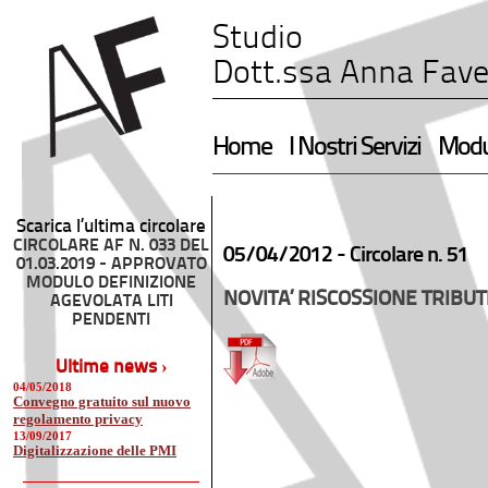
Studio
Dott.ssa Anna Fave
Home
I Nostri Servizi
Modul
Scarica l’ultima circolare
CIRCOLARE AF N. 033 DEL
05/04/2012 -
Circolare n. 51
01.03.2019 - APPROVATO
MODULO DEFINIZIONE
NOVITA’ RISCOSSIONE TRIBUT
AGEVOLATA LITI
PENDENTI
Ultime news ›
04/05/2018
Convegno gratuito sul nuovo
regolamento privacy
13/09/2017
Digitalizzazione delle PMI