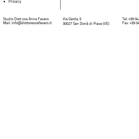
Privacy
Studio Dott.ssa Anna Favero
Via Garda, 5
Tel: +39 0
Mail:
info@dottoressafavero.it
Fax: +39 0
30027 San Donà di Piave (VE)