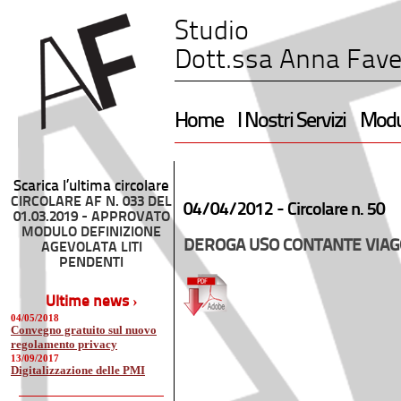
Studio
Dott.ssa Anna Fave
Home
I Nostri Servizi
Modul
Scarica l’ultima circolare
CIRCOLARE AF N. 033 DEL
04/04/2012 -
Circolare n. 50
01.03.2019 - APPROVATO
MODULO DEFINIZIONE
DEROGA USO CONTANTE VIAGG
AGEVOLATA LITI
PENDENTI
Ultime news ›
04/05/2018
Convegno gratuito sul nuovo
regolamento privacy
13/09/2017
Digitalizzazione delle PMI