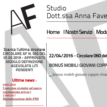
Studio
Dott.ssa Anna Fave
Home
I Nostri Servizi
Modul
Scarica l’ultima circolare
CIRCOLARE AF N. 033 DEL
22/04/2016 -
Circolare 060 de
01.03.2019 - APPROVATO
MODULO DEFINIZIONE
BONUS MOBILI GIOVANI COPP
AGEVOLATA LITI
PENDENTI
Ultime news ›
04/05/2018
Convegno gratuito sul nuovo
regolamento privacy
13/09/2017
Digitalizzazione delle PMI