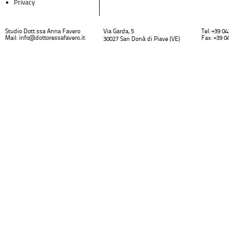
Privacy
Studio Dott.ssa Anna Favero
Via Garda, 5
Tel: +39 0
Mail:
info@dottoressafavero.it
Fax: +39 0
30027 San Donà di Piave (VE)