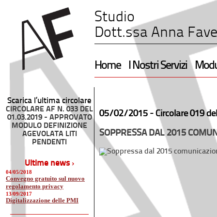
Studio
Dott.ssa Anna Fave
Home
I Nostri Servizi
Modul
Scarica l’ultima circolare
CIRCOLARE AF N. 033 DEL
05/02/2015 -
Circolare 019 de
01.03.2019 - APPROVATO
MODULO DEFINIZIONE
SOPPRESSA DAL 2015 COMUN
AGEVOLATA LITI
PENDENTI
Ultime news ›
04/05/2018
Convegno gratuito sul nuovo
regolamento privacy
13/09/2017
Digitalizzazione delle PMI