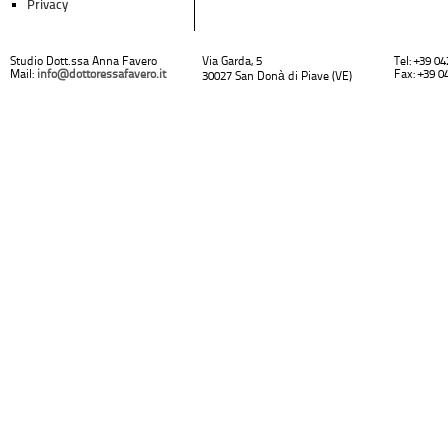
Privacy
Studio Dott.ssa Anna Favero
Via Garda, 5
Tel: +39 0
Mail:
info@dottoressafavero.it
Fax: +39 0
30027 San Donà di Piave (VE)