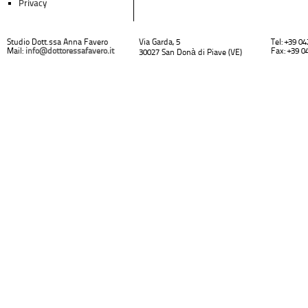
Privacy
Studio Dott.ssa Anna Favero
Via Garda, 5
Tel: +39 0
Mail:
info@dottoressafavero.it
Fax: +39 0
30027 San Donà di Piave (VE)