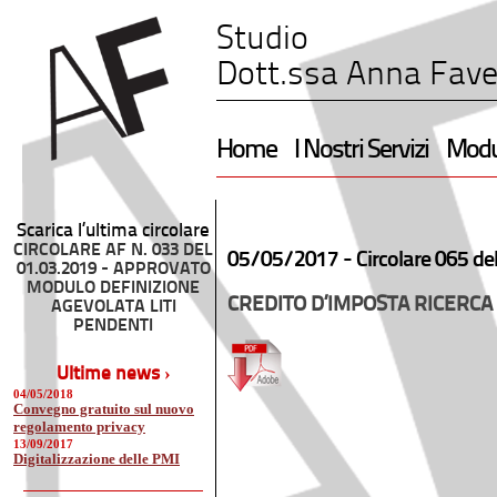
Studio
Dott.ssa Anna Fave
Home
I Nostri Servizi
Modul
Scarica l’ultima circolare
CIRCOLARE AF N. 033 DEL
05/05/2017 -
Circolare 065 de
01.03.2019 - APPROVATO
MODULO DEFINIZIONE
CREDITO D’IMPOSTA RICERCA 
AGEVOLATA LITI
PENDENTI
Ultime news ›
04/05/2018
Convegno gratuito sul nuovo
regolamento privacy
13/09/2017
Digitalizzazione delle PMI