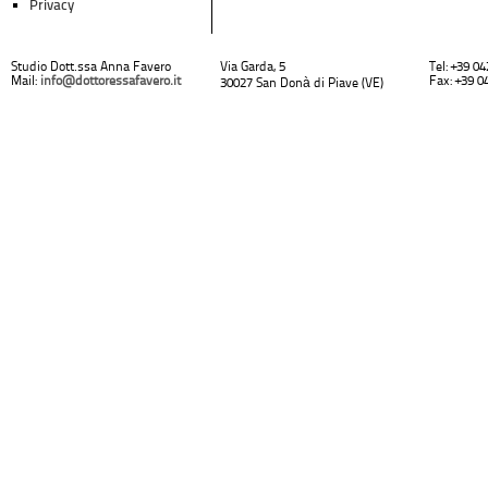
Privacy
Studio Dott.ssa Anna Favero
Via Garda, 5
Tel: +39 0
Mail:
info@dottoressafavero.it
Fax: +39 0
30027 San Donà di Piave (VE)