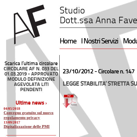
Studio
Dott.ssa Anna Fave
Home
I Nostri Servizi
Modul
Scarica l’ultima circolare
CIRCOLARE AF N. 033 DEL
23/10/2012 -
Circolare n. 147
01.03.2019 - APPROVATO
MODULO DEFINIZIONE
LEGGE STABILITA’ STRETTA SU
AGEVOLATA LITI
PENDENTI
Ultime news ›
04/05/2018
Convegno gratuito sul nuovo
regolamento privacy
13/09/2017
Digitalizzazione delle PMI