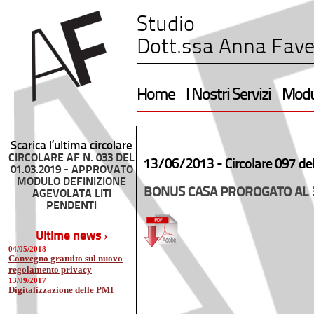
Studio
Dott.ssa Anna Fave
Home
I Nostri Servizi
Modul
Scarica l’ultima circolare
CIRCOLARE AF N. 033 DEL
13/06/2013 -
Circolare 097 de
01.03.2019 - APPROVATO
MODULO DEFINIZIONE
BONUS CASA PROROGATO AL 3
AGEVOLATA LITI
PENDENTI
Ultime news ›
04/05/2018
Convegno gratuito sul nuovo
regolamento privacy
13/09/2017
Digitalizzazione delle PMI