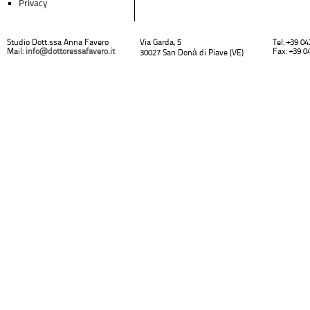
Privacy
Studio Dott.ssa Anna Favero
Via Garda, 5
Tel: +39 0
Mail:
info@dottoressafavero.it
Fax: +39 0
30027 San Donà di Piave (VE)