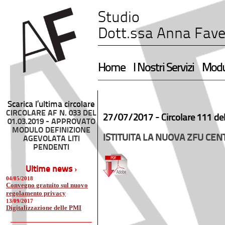
Studio
Dott.ssa Anna Fave
Home
I Nostri Servizi
Modul
Scarica l’ultima circolare
CIRCOLARE AF N. 033 DEL
27/07/2017 -
Circolare 111 de
01.03.2019 - APPROVATO
MODULO DEFINIZIONE
ISTITUITA LA NUOVA ZFU CEN
AGEVOLATA LITI
PENDENTI
Ultime news ›
04/05/2018
Convegno gratuito sul nuovo
regolamento privacy
13/09/2017
Digitalizzazione delle PMI