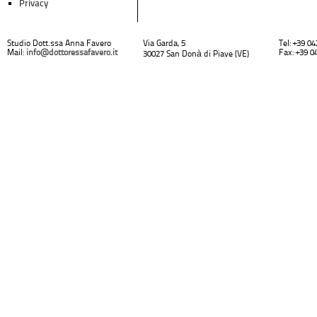
Privacy
Studio Dott.ssa Anna Favero
Via Garda, 5
Tel: +39 0
Mail:
info@dottoressafavero.it
Fax: +39 0
30027 San Donà di Piave (VE)