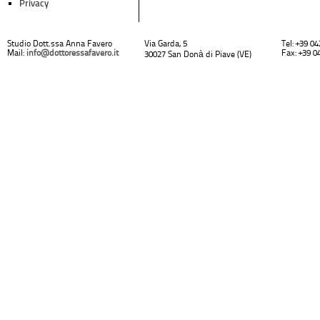
Privacy
Studio Dott.ssa Anna Favero
Via Garda, 5
Tel: +39 0
Mail:
info@dottoressafavero.it
Fax: +39 0
30027 San Donà di Piave (VE)