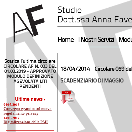
Studio
Dott.ssa Anna Fave
Home
I Nostri Servizi
Modul
Scarica l’ultima circolare
CIRCOLARE AF N. 033 DEL
18/04/2014 -
Circolare 059 de
01.03.2019 - APPROVATO
MODULO DEFINIZIONE
SCADENZIARIO DI MAGGIO
AGEVOLATA LITI
PENDENTI
Ultime news ›
04/05/2018
Convegno gratuito sul nuovo
regolamento privacy
13/09/2017
Digitalizzazione delle PMI