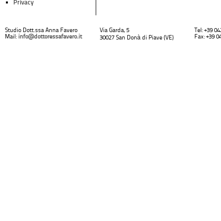
Privacy
Studio Dott.ssa Anna Favero
Via Garda, 5
Tel: +39 0
Mail:
info@dottoressafavero.it
Fax: +39 0
30027 San Donà di Piave (VE)