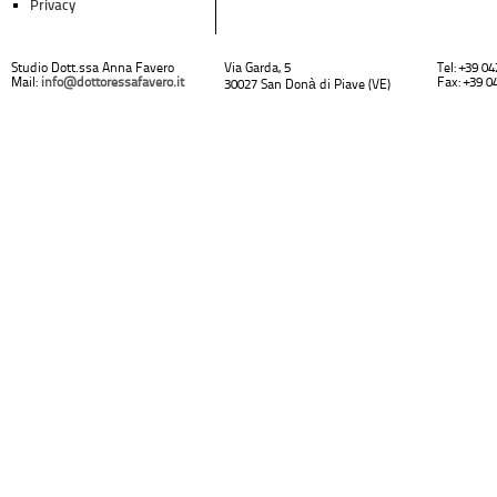
Privacy
Studio Dott.ssa Anna Favero
Via Garda, 5
Tel: +39 0
Mail:
info@dottoressafavero.it
Fax: +39 0
30027 San Donà di Piave (VE)