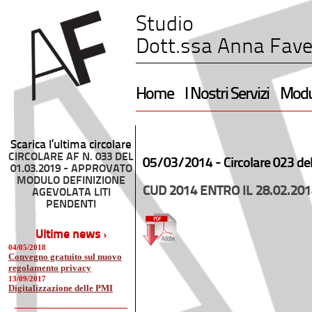
Studio
Dott.ssa Anna Fave
Home
I Nostri Servizi
Modul
Scarica l’ultima circolare
CIRCOLARE AF N. 033 DEL
05/03/2014 -
Circolare 023 de
01.03.2019 - APPROVATO
MODULO DEFINIZIONE
CUD 2014 ENTRO IL 28.02.2
AGEVOLATA LITI
PENDENTI
Ultime news ›
04/05/2018
Convegno gratuito sul nuovo
regolamento privacy
13/09/2017
Digitalizzazione delle PMI