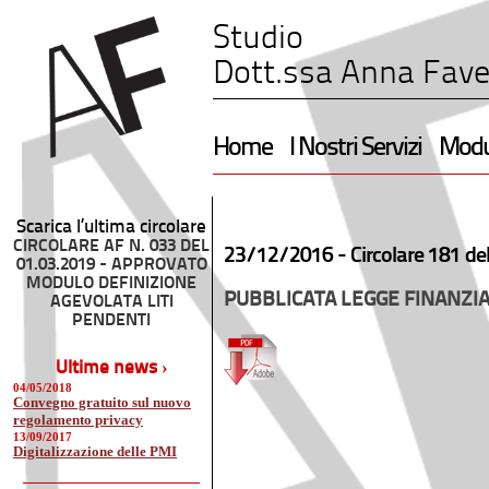
Studio
Dott.ssa Anna Fave
Home
I Nostri Servizi
Modul
Scarica l’ultima circolare
CIRCOLARE AF N. 033 DEL
23/12/2016 -
Circolare 181 de
01.03.2019 - APPROVATO
MODULO DEFINIZIONE
PUBBLICATA LEGGE FINANZIA
AGEVOLATA LITI
PENDENTI
Ultime news ›
04/05/2018
Convegno gratuito sul nuovo
regolamento privacy
13/09/2017
Digitalizzazione delle PMI