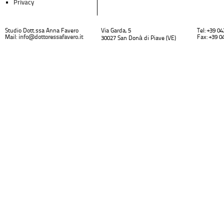
Privacy
Studio Dott.ssa Anna Favero
Via Garda, 5
Tel: +39 0
Mail:
info@dottoressafavero.it
Fax: +39 0
30027 San Donà di Piave (VE)