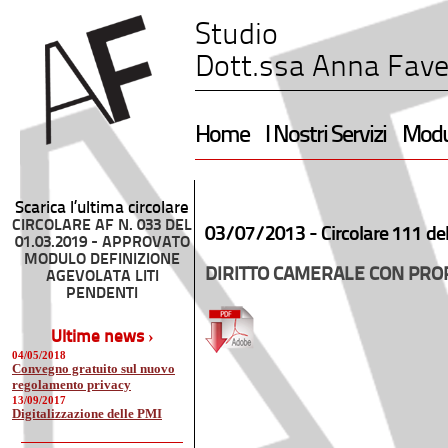
Studio
Dott.ssa Anna Fave
Home
I Nostri Servizi
Modul
Scarica l’ultima circolare
CIRCOLARE AF N. 033 DEL
03/07/2013 -
Circolare 111 de
01.03.2019 - APPROVATO
MODULO DEFINIZIONE
DIRITTO CAMERALE CON PR
AGEVOLATA LITI
PENDENTI
Ultime news ›
04/05/2018
Convegno gratuito sul nuovo
regolamento privacy
13/09/2017
Digitalizzazione delle PMI