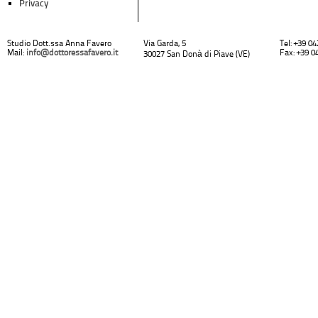
Privacy
Studio Dott.ssa Anna Favero
Via Garda, 5
Tel: +39 0
Mail:
info@dottoressafavero.it
Fax: +39 0
30027 San Donà di Piave (VE)