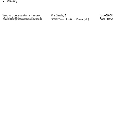
Privacy
Studio Dott.ssa Anna Favero
Via Garda, 5
Tel: +39 0
Mail:
info@dottoressafavero.it
Fax: +39 0
30027 San Donà di Piave (VE)