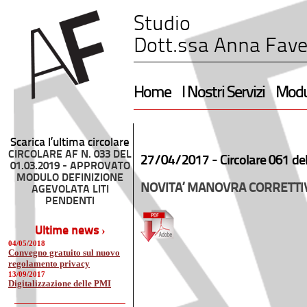
Studio
Dott.ssa Anna Fave
Home
I Nostri Servizi
Modul
Scarica l’ultima circolare
CIRCOLARE AF N. 033 DEL
27/04/2017 -
Circolare 061 de
01.03.2019 - APPROVATO
MODULO DEFINIZIONE
NOVITA’ MANOVRA CORRETTI
AGEVOLATA LITI
PENDENTI
Ultime news ›
04/05/2018
Convegno gratuito sul nuovo
regolamento privacy
13/09/2017
Digitalizzazione delle PMI