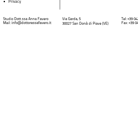
Privacy
Studio Dott.ssa Anna Favero
Via Garda, 5
Tel: +39 0
Mail:
info@dottoressafavero.it
Fax: +39 0
30027 San Donà di Piave (VE)