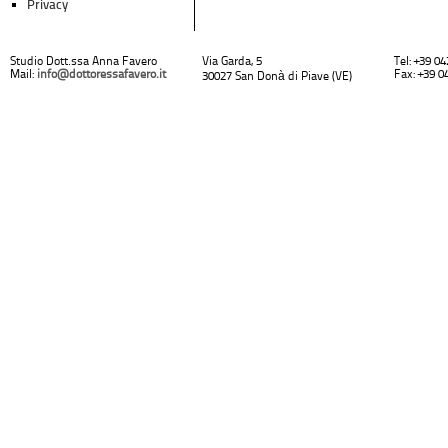
Privacy
Studio Dott.ssa Anna Favero
Via Garda, 5
Tel: +39 0
Mail:
info@dottoressafavero.it
Fax: +39 0
30027 San Donà di Piave (VE)