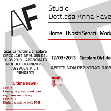
Studio
Dott.ssa Anna Fave
Home
I Nostri Servizi
Modul
Scarica l’ultima circolare
CIRCOLARE AF N. 033 DEL
12/03/2013 -
Circolare 041 de
01.03.2019 - APPROVATO
MODULO DEFINIZIONE
AFFITTI NON REGISTRATI RA
AGEVOLATA LITI
PENDENTI
Ultime news ›
04/05/2018
Convegno gratuito sul nuovo
regolamento privacy
13/09/2017
Digitalizzazione delle PMI