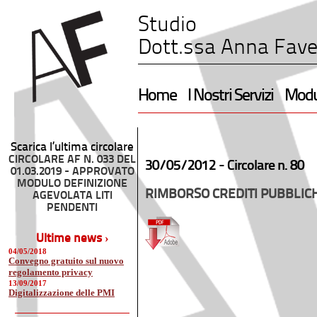
Studio
Dott.ssa Anna Fave
Home
I Nostri Servizi
Modul
Scarica l’ultima circolare
CIRCOLARE AF N. 033 DEL
30/05/2012 -
Circolare n. 80
01.03.2019 - APPROVATO
MODULO DEFINIZIONE
RIMBORSO CREDITI PUBBLIC
AGEVOLATA LITI
PENDENTI
Ultime news ›
04/05/2018
Convegno gratuito sul nuovo
regolamento privacy
13/09/2017
Digitalizzazione delle PMI