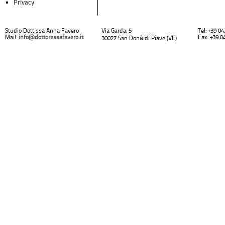
Privacy
Studio Dott.ssa Anna Favero
Via Garda, 5
Tel: +39 0
Mail:
info@dottoressafavero.it
Fax: +39 0
30027 San Donà di Piave (VE)