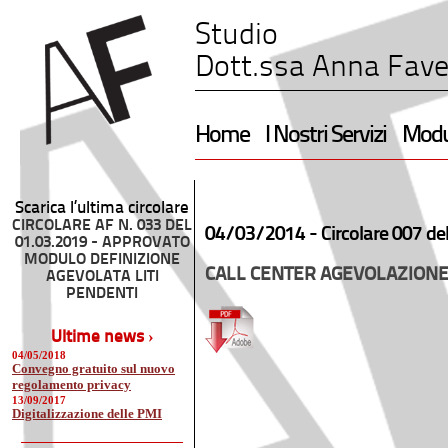
Studio
Dott.ssa Anna Fave
Home
I Nostri Servizi
Modul
Scarica l’ultima circolare
CIRCOLARE AF N. 033 DEL
04/03/2014 -
Circolare 007 de
01.03.2019 - APPROVATO
MODULO DEFINIZIONE
CALL CENTER AGEVOLAZION
AGEVOLATA LITI
PENDENTI
Ultime news ›
04/05/2018
Convegno gratuito sul nuovo
regolamento privacy
13/09/2017
Digitalizzazione delle PMI