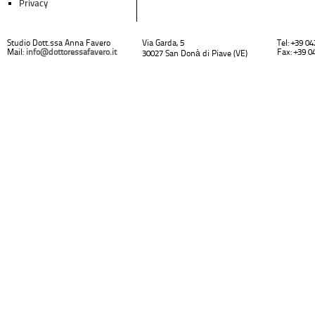
Privacy
Studio Dott.ssa Anna Favero
Via Garda, 5
Tel: +39 0
Mail:
info@dottoressafavero.it
Fax: +39 0
30027 San Donà di Piave (VE)