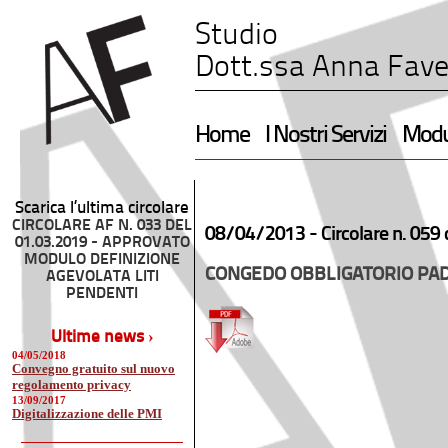
Studio
Dott.ssa Anna Fave
Home
I Nostri Servizi
Modul
Scarica l’ultima circolare
CIRCOLARE AF N. 033 DEL
08/04/2013 -
Circolare n. 059
01.03.2019 - APPROVATO
MODULO DEFINIZIONE
CONGEDO OBBLIGATORIO PAD
AGEVOLATA LITI
PENDENTI
Ultime news ›
04/05/2018
Convegno gratuito sul nuovo
regolamento privacy
13/09/2017
Digitalizzazione delle PMI