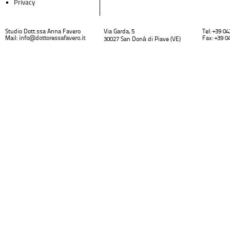
Privacy
Studio Dott.ssa Anna Favero
Via Garda, 5
Tel: +39 0
Mail:
info@dottoressafavero.it
Fax: +39 0
30027 San Donà di Piave (VE)