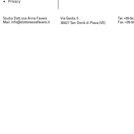
Privacy
Studio Dott.ssa Anna Favero
Via Garda, 5
Tel: +39 0
Mail:
info@dottoressafavero.it
Fax: +39 0
30027 San Donà di Piave (VE)