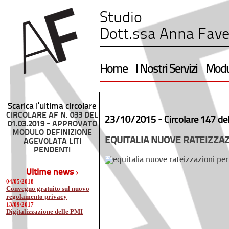
Studio
Dott.ssa Anna Fave
Home
I Nostri Servizi
Modul
Scarica l’ultima circolare
CIRCOLARE AF N. 033 DEL
23/10/2015 -
Circolare 147 de
01.03.2019 - APPROVATO
MODULO DEFINIZIONE
EQUITALIA NUOVE RATEIZZAZ
AGEVOLATA LITI
PENDENTI
Ultime news ›
04/05/2018
Convegno gratuito sul nuovo
regolamento privacy
13/09/2017
Digitalizzazione delle PMI