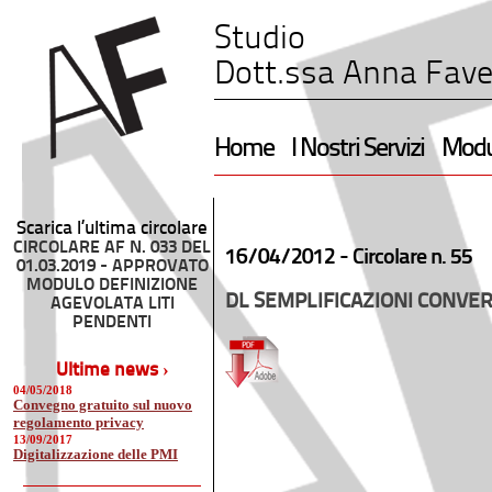
Studio
Dott.ssa Anna Fave
Home
I Nostri Servizi
Modul
Scarica l’ultima circolare
CIRCOLARE AF N. 033 DEL
16/04/2012 -
Circolare n. 55
01.03.2019 - APPROVATO
MODULO DEFINIZIONE
DL SEMPLIFICAZIONI CONVER
AGEVOLATA LITI
PENDENTI
Ultime news ›
04/05/2018
Convegno gratuito sul nuovo
regolamento privacy
13/09/2017
Digitalizzazione delle PMI