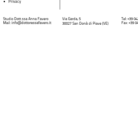
Privacy
Studio Dott.ssa Anna Favero
Via Garda, 5
Tel: +39 0
Mail:
info@dottoressafavero.it
Fax: +39 0
30027 San Donà di Piave (VE)