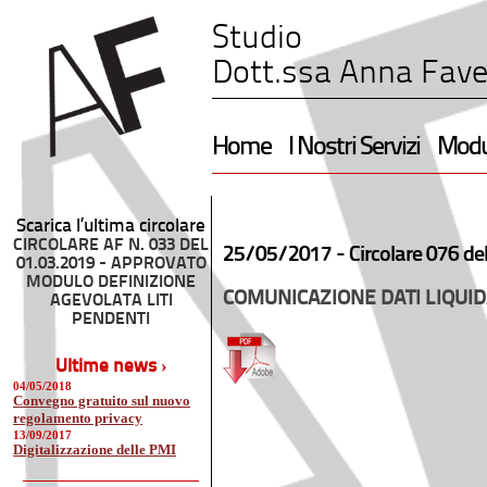
Studio
Dott.ssa Anna Fave
Home
I Nostri Servizi
Modul
Scarica l’ultima circolare
CIRCOLARE AF N. 033 DEL
25/05/2017 -
Circolare 076 de
01.03.2019 - APPROVATO
MODULO DEFINIZIONE
COMUNICAZIONE DATI LIQUID
AGEVOLATA LITI
PENDENTI
Ultime news ›
04/05/2018
Convegno gratuito sul nuovo
regolamento privacy
13/09/2017
Digitalizzazione delle PMI