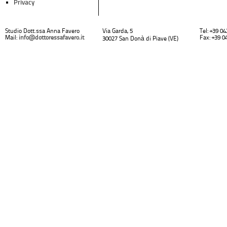
Privacy
Studio Dott.ssa Anna Favero
Via Garda, 5
Tel: +39 0
Mail:
info@dottoressafavero.it
Fax: +39 0
30027 San Donà di Piave (VE)