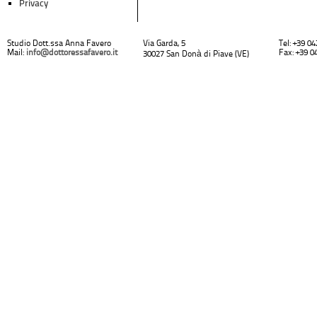
Privacy
Studio Dott.ssa Anna Favero
Via Garda, 5
Tel: +39 0
Mail:
info@dottoressafavero.it
Fax: +39 0
30027 San Donà di Piave (VE)