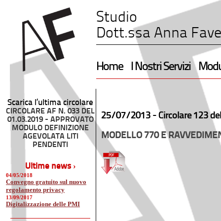
Studio
Dott.ssa Anna Fave
Home
I Nostri Servizi
Modul
Scarica l’ultima circolare
CIRCOLARE AF N. 033 DEL
25/07/2013 -
Circolare 123 de
01.03.2019 - APPROVATO
MODULO DEFINIZIONE
MODELLO 770 E RAVVEDIME
AGEVOLATA LITI
PENDENTI
Ultime news ›
04/05/2018
Convegno gratuito sul nuovo
regolamento privacy
13/09/2017
Digitalizzazione delle PMI