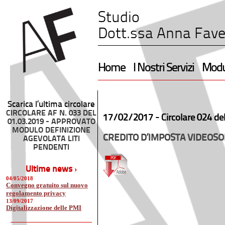
Studio
Dott.ssa Anna Fave
Home
I Nostri Servizi
Modul
Scarica l’ultima circolare
CIRCOLARE AF N. 033 DEL
17/02/2017 -
Circolare 024 de
01.03.2019 - APPROVATO
MODULO DEFINIZIONE
CREDITO D’IMPOSTA VIDEOSO
AGEVOLATA LITI
PENDENTI
Ultime news ›
04/05/2018
Convegno gratuito sul nuovo
regolamento privacy
13/09/2017
Digitalizzazione delle PMI