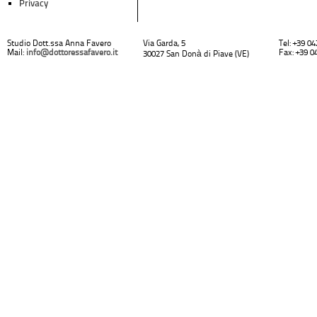
Privacy
Studio Dott.ssa Anna Favero
Via Garda, 5
Tel: +39 0
Mail:
info@dottoressafavero.it
Fax: +39 0
30027 San Donà di Piave (VE)