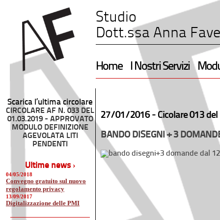
Studio
Dott.ssa Anna Fave
Home
I Nostri Servizi
Modul
Scarica l’ultima circolare
CIRCOLARE AF N. 033 DEL
27/01/2016 -
Cicolare 013 del
01.03.2019 - APPROVATO
MODULO DEFINIZIONE
BANDO DISEGNI + 3 DOMANDE
AGEVOLATA LITI
PENDENTI
Ultime news ›
04/05/2018
Convegno gratuito sul nuovo
regolamento privacy
13/09/2017
Digitalizzazione delle PMI