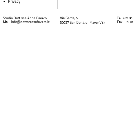
Privacy
Studio Dott.ssa Anna Favero
Via Garda, 5
Tel: +39 0
Mail:
info@dottoressafavero.it
Fax: +39 0
30027 San Donà di Piave (VE)