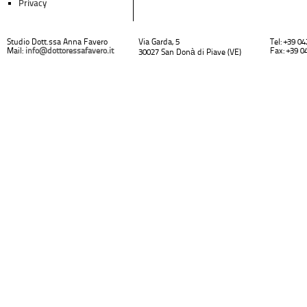
Privacy
Studio Dott.ssa Anna Favero
Via Garda, 5
Tel: +39 0
Mail:
info@dottoressafavero.it
Fax: +39 0
30027 San Donà di Piave (VE)