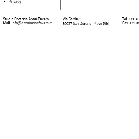
Privacy
Studio Dott.ssa Anna Favero
Via Garda, 5
Tel: +39 0
Mail:
info@dottoressafavero.it
Fax: +39 0
30027 San Donà di Piave (VE)