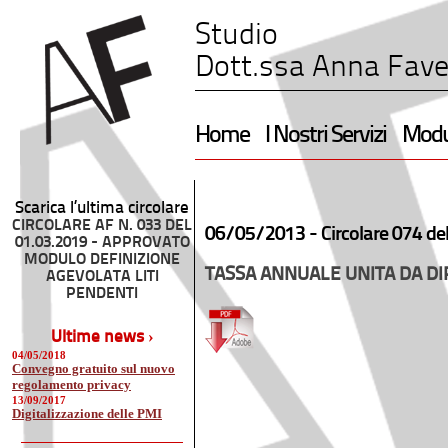
Studio
Dott.ssa Anna Fave
Home
I Nostri Servizi
Modul
Scarica l’ultima circolare
CIRCOLARE AF N. 033 DEL
06/05/2013 -
Circolare 074 de
01.03.2019 - APPROVATO
MODULO DEFINIZIONE
TASSA ANNUALE UNITA DA DI
AGEVOLATA LITI
PENDENTI
Ultime news ›
04/05/2018
Convegno gratuito sul nuovo
regolamento privacy
13/09/2017
Digitalizzazione delle PMI