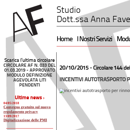
Studio
Dott.ssa Anna Fave
Home
I Nostri Servizi
Modul
Scarica l’ultima circolare
CIRCOLARE AF N. 033 DEL
20/10/2015 -
Circolare 144 de
01.03.2019 - APPROVATO
MODULO DEFINIZIONE
INCENTIVI AUTOTRASPORTO P
AGEVOLATA LITI
PENDENTI
Ultime news ›
04/05/2018
Convegno gratuito sul nuovo
regolamento privacy
13/09/2017
Digitalizzazione delle PMI