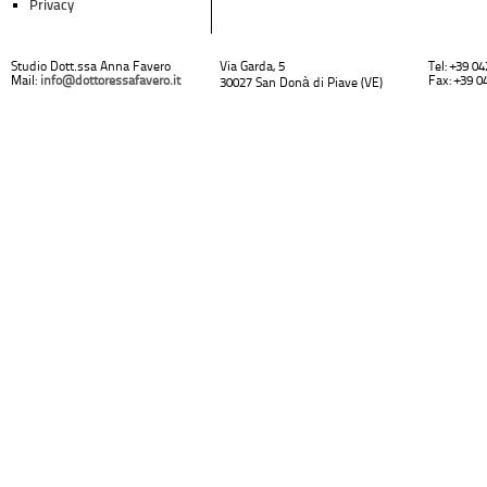
Privacy
Studio Dott.ssa Anna Favero
Via Garda, 5
Tel: +39 0
Mail:
info@dottoressafavero.it
Fax: +39 0
30027 San Donà di Piave (VE)