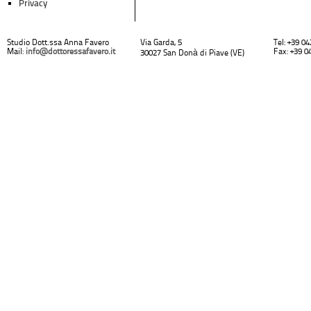
Privacy
Studio Dott.ssa Anna Favero
Via Garda, 5
Tel: +39 0
Mail:
info@dottoressafavero.it
Fax: +39 0
30027 San Donà di Piave (VE)